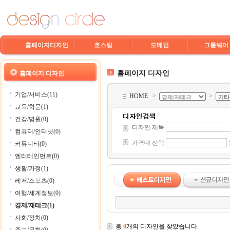
홈페이지디자인
호스팅
도메인
그룹웨어
홈페이지 디자인
홈페이지 디자인
기업/서비스(11)
HOME
>
>
교육/학문(1)
건강/병원(0)
디자인 제목
컴퓨터/인터넷(0)
가격대 선택
커뮤니티(0)
엔터테인먼트(0)
생활/가정(1)
레저/스포츠(0)
여행/세계정보(0)
경제/재테크(1)
사회/정치(0)
총
0
개의 디자인을 찾았습니다.