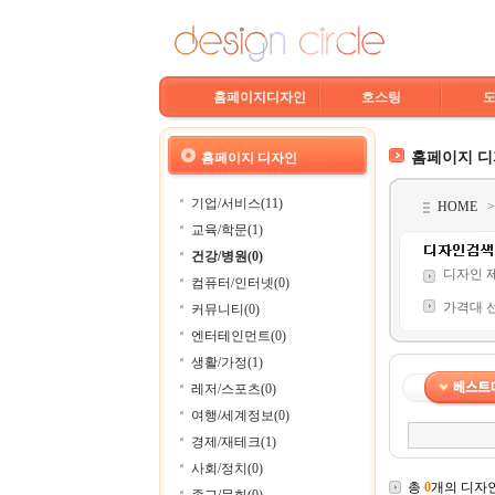
홈페이지디자인
호스팅
홈페이지 
홈페이지 디자인
기업/서비스(11)
HOME
교육/학문(1)
건강/병원(0)
디자인 
컴퓨터/인터넷(0)
가격대 
커뮤니티(0)
엔터테인먼트(0)
생활/가정(1)
레저/스포츠(0)
여행/세계정보(0)
경제/재테크(1)
사회/정치(0)
총
0
개의 디자