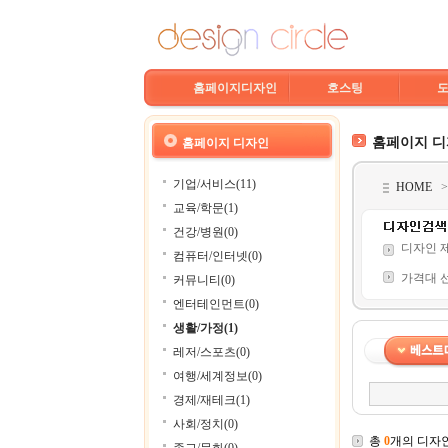
홈페이지디자인
호스팅
홈페이지 
홈페이지 디자인
기업/서비스(11)
HOME
교육/학문(1)
건강/병원(0)
디자인 
컴퓨터/인터넷(0)
가격대 
커뮤니티(0)
엔터테인먼트(0)
생활/가정(1)
레저/스포츠(0)
여행/세계정보(0)
경제/재테크(1)
사회/정치(0)
총
0
개의 디자