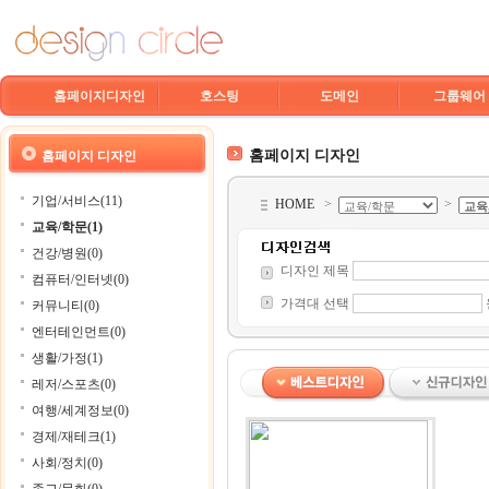
홈페이지디자인
호스팅
도메인
그룹웨어
홈페이지 디자인
홈페이지 디자인
기업/서비스(11)
HOME
>
>
교육/학문(1)
건강/병원(0)
디자인 제목
컴퓨터/인터넷(0)
가격대 선택
커뮤니티(0)
엔터테인먼트(0)
생활/가정(1)
레저/스포츠(0)
여행/세계정보(0)
경제/재테크(1)
사회/정치(0)