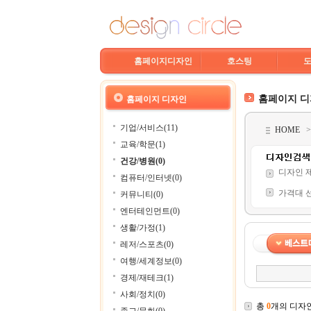
홈페이지디자인
호스팅
홈페이지 
홈페이지 디자인
기업/서비스(11)
HOME
교육/학문(1)
건강/병원(0)
디자인 
컴퓨터/인터넷(0)
가격대 
커뮤니티(0)
엔터테인먼트(0)
생활/가정(1)
레저/스포츠(0)
여행/세계정보(0)
경제/재테크(1)
사회/정치(0)
총
0
개의 디자