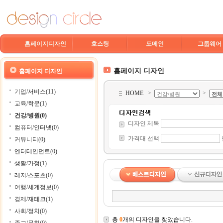
홈페이지디자인
호스팅
도메인
그룹웨어
홈페이지 디자인
홈페이지 디자인
기업/서비스(11)
HOME
>
>
교육/학문(1)
건강/병원(0)
디자인 제목
컴퓨터/인터넷(0)
가격대 선택
커뮤니티(0)
엔터테인먼트(0)
생활/가정(1)
레저/스포츠(0)
여행/세계정보(0)
경제/재테크(1)
사회/정치(0)
총
0
개의 디자인을 찾았습니다.